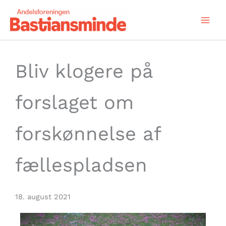
Gå
til
indholdet
Bliv klogere på
forslaget om
forskønnelse af
fællespladsen
18. august 2021