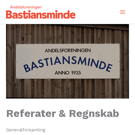
Gå
til
indholdet
Referater & Regnskab
Generalforsamling