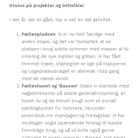
Status på projekter og initiativer
I det år, der er gået, har vi set en del aktivitet.
Fællespladsen
: Vi er nu helt færdige med
anden etape, og det var fantastisk at se
pladsen i brug sidste sommer med masser af liv
omkring de nye møbler og grillen. Vi har fået
trimmet træet, støjhegnet er lige på trapperne,
og Legepladsudvalget er allerede i fuld gang
med de næste skridt.
Fælleshuset og ‘Bassen’
: Siden vi startede med
nøglebrikkerne på sidste generalforsamling, er
huset nu og da blevet brugt som et socialt
samlingspunkt for beboere, herunder
seniorklub om mandagen og fredagsbar. Vi har
modtaget nogle spændende forslag til husets
fremtidige brug, og så vil Sofie også gerne
opfordre til endnu mere liv i Bassen. Det hører