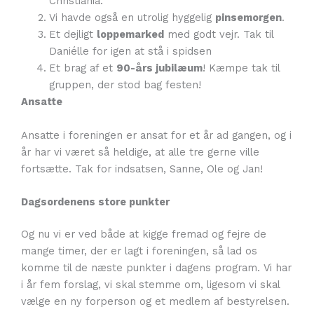
Christiania.
Vi havde også en utrolig hyggelig
pinsemorgen
.
Et dejligt
loppemarked
med godt vejr. Tak til
Daniélle for igen at stå i spidsen
Et brag af et
90-års jubilæum
! Kæmpe tak til
gruppen, der stod bag festen!
Ansatte
Ansatte i foreningen er ansat for et år ad gangen, og i
år har vi været så heldige, at alle tre gerne ville
fortsætte. Tak for indsatsen, Sanne, Ole og Jan!
Dagsordenens store punkter
Og nu vi er ved både at kigge fremad og fejre de
mange timer, der er lagt i foreningen, så lad os
komme til de næste punkter i dagens program. Vi har
i år fem forslag, vi skal stemme om, ligesom vi skal
vælge en ny forperson og et medlem af bestyrelsen.