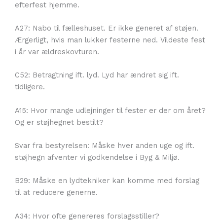
efterfest hjemme.
A27: Nabo til fælleshuset. Er ikke generet af støjen.
Ærgerligt, hvis man lukker festerne ned. Vildeste fest
i år var ældreskovturen.
C52: Betragtning ift. lyd. Lyd har ændret sig ift.
tidligere.
A15: Hvor mange udlejninger til fester er der om året?
Og er støjhegnet bestilt?
Svar fra bestyrelsen: Måske hver anden uge og ift.
støjhegn afventer vi godkendelse i Byg & Miljø.
B29: Måske en lydtekniker kan komme med forslag
til at reducere generne.
A34: Hvor ofte genereres forslagsstiller?