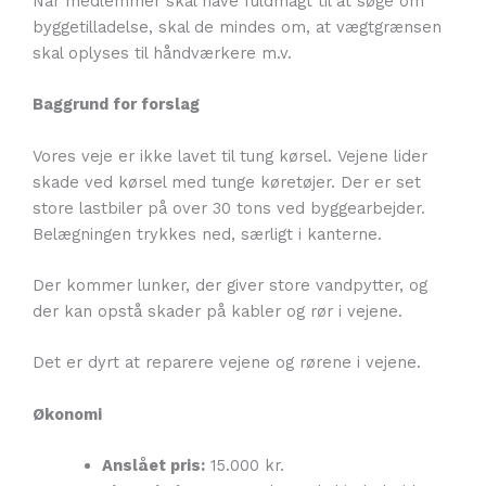
Når medlemmer skal have fuldmagt til at søge om
byggetilladelse, skal de mindes om, at vægtgrænsen
skal oplyses til håndværkere m.v.
Baggrund for forslag
Vores veje er ikke lavet til tung kørsel. Vejene lider
skade ved kørsel med tunge køretøjer. Der er set
store lastbiler på over 30 tons ved byggearbejder.
Belægningen trykkes ned, særligt i kanterne.
Der kommer lunker, der giver store vandpytter, og
der kan opstå skader på kabler og rør i vejene.
Det er dyrt at reparere vejene og rørene i vejene.
Økonomi
Anslået pris:
15.000 kr.