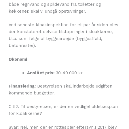
både regnvand og spildevand fra toiletter og
køkkener, skal vi undgå opstuvninger.
Ved seneste kloakinspektion for et par år siden blev
der konstateret delvise tilstopninger i kloakkerne,
bl.a. som følge af byggearbejde (byggeaffald,
betonrester).
Økonomi
Anslået pris:
30-40.000 kr.
Finansiering:
Bestyrelsen skal indarbejde udgiften i
kommende budgetter.
C 52: Til bestyrelsen, er der en vedligeholdelsesplan
for kloakkerne?
Svar: Nej, men der er rottespær eftersyn.I 2017 blev