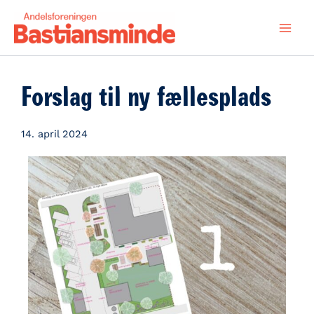
Gå
til
indholdet
Forslag til ny fællesplads
14. april 2024