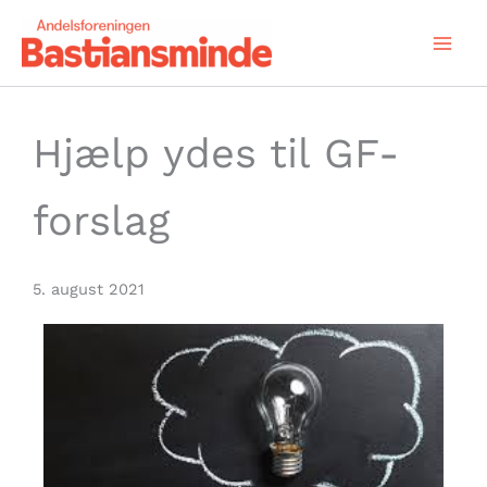
Gå
til
indholdet
Hjælp ydes til GF-
forslag
5. august 2021