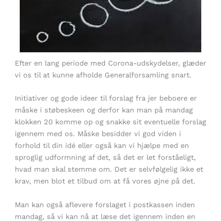
Efter en lang periode med Corona-udskydelser, glæder
vi os til at kunne afholde Generalforsamling snart.
Initiativer og gode ideer til forslag fra jer beboere er
måske i støbeskeen og derfor kan man på mandag
klokken 20 komme op og snakke sit eventuelle forslag
igennem med os. Måske besidder vi god viden i
forhold til din idé eller også kan vi hjælpe med en
sproglig udformning af det, så det er let forståeligt,
hvad man skal stemme om. Det er selvfølgelig ikke et
krav, men blot et tilbud om at få vores øjne på det.
Man kan også aflevere forslaget i postkassen inden
mandag, så vi kan nå at læse det igennem inden en