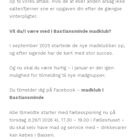
op til vores aftale. Hvis de af eller anden årsag ikke
salter/fjerner sne er opgaven din efter de gængse
vinterpligter.
Vil du/I være med i Bastiansminde madklub?
I september 2025 startede de nye madklubber op,
og efter sigende har de kørt med stor succes.
Og nu skal du være hurtig – i januar er der igen
mulighed for tilmelding til nye madgrupper.
Du tilmelder dig på Facebook –
madklub i
Bastiansminde
Alle tilmeldte starter med fællesspisning nu på
torsdag d.29/1 2026 kl. 17.30 – 19.00 i Fælleshuset –
du skal selv have mad og service med – drikkevarer
kan købes i Bassen.