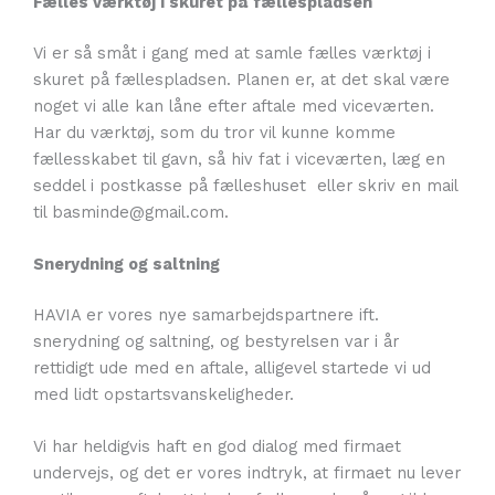
Fælles værktøj i skuret på fællespladsen
Vi er så småt i gang med at samle fælles værktøj i
skuret på fællespladsen. Planen er, at det skal være
noget vi alle kan låne efter aftale med viceværten.
Har du værktøj, som du tror vil kunne komme
fællesskabet til gavn, så hiv fat i viceværten, læg en
seddel i postkasse på fælleshuset eller skriv en mail
til basminde@gmail.com.
Snerydning og saltning
HAVIA er vores nye samarbejdspartnere ift.
snerydning og saltning, og bestyrelsen var i år
rettidigt ude med en aftale, alligevel startede vi ud
med lidt opstartsvanskeligheder.
Vi har heldigvis haft en god dialog med firmaet
undervejs, og det er vores indtryk, at firmaet nu lever