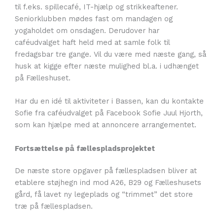
til f.eks. spillecafé, IT-hjælp og strikkeaftener.
Seniorklubben mødes fast om mandagen og
yogaholdet om onsdagen. Derudover har
caféudvalget haft held med at samle folk til
fredagsbar tre gange. Vil du være med næste gang, så
husk at kigge efter næste mulighed bl.a. i udhænget
på Fælleshuset.
Har du en idé til aktiviteter i Bassen, kan du kontakte
Sofie fra caféudvalget på Facebook Sofie Juul Hjorth,
som kan hjælpe med at annoncere arrangementet.
Fortsættelse på fællespladsprojektet
De næste store opgaver på fællespladsen bliver at
etablere støjhegn ind mod A26, B29 og Fælleshusets
gård, få lavet ny legeplads og “trimmet” det store
træ på fællespladsen.