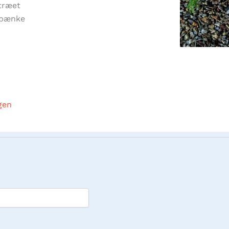
 træet
e bænke
gen