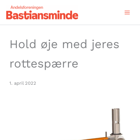
Gå
til
indholdet
Hold øje med jeres
rottespærre
1. april 2022