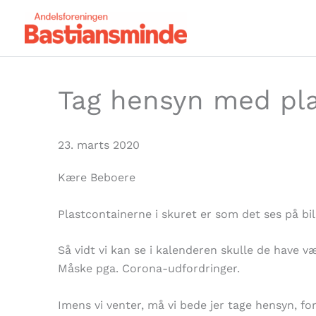
Gå
til
indholdet
Tag hensyn med plas
23. marts 2020
Kære Beboere
Plastcontainerne i skuret er som det ses på bi
Så vidt vi kan se i kalenderen skulle de have v
Måske pga. Corona-udfordringer.
Imens vi venter, må vi bede jer tage hensyn, fo