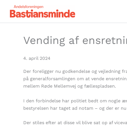
Gå
til
indholdet
Vending af ensretn
4. april 2024
Der foreligger nu godkendelse og vejledning fra 
på generalforsamlingen om at vende ensretning
mellem Røde Mellemvej og fællespladsen.
I den forbindelse har politiet bedt om nogle æ
bestyrelsen har taget ad notam – og der er nu 
Der stiles efter at disse vil blive sat op af vic