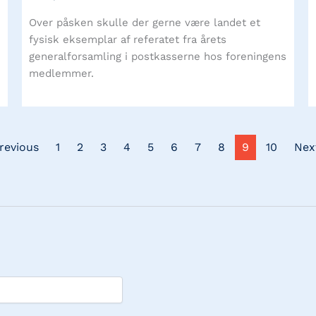
Over påsken skulle der gerne være landet et
fysisk eksemplar af referatet fra årets
generalforsamling i postkasserne hos foreningens
medlemmer.
Previous
1
2
3
4
5
6
7
8
9
10
Nex