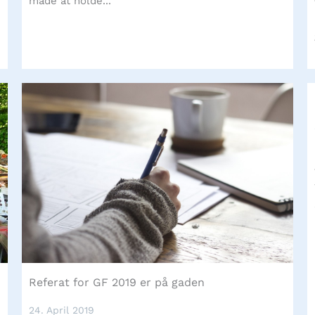
måde at holde...
Referat for GF 2019 er på gaden
24. April 2019