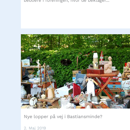
beboere i foreningen, hvor de beklager...
Nye lopper på vej i Bastiansminde?
2. Maj 2019